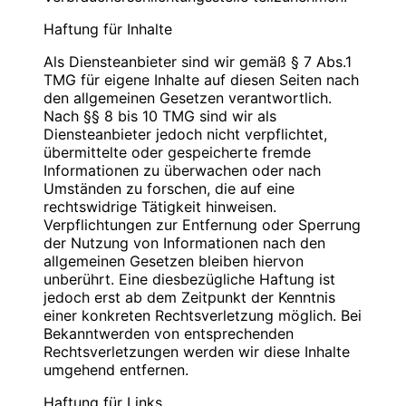
Blauweb.DE Internet-Solutions, Inhaber
Bitte
PIN
eingeben
Christan Hinzmann
Haftung für Inhalte
Verantwortliche Stelle
Firmierung: BlauWeb.DE Internet-Solutions
Als Diensteanbieter sind wir gemäß § 7 Abs.1
Name: Christian Hinzmann
TMG für eigene Inhalte auf diesen Seiten nach
Name: Christian Hinzmann
Strasse: Friedhofsweg 5
den allgemeinen Gesetzen verantwortlich.
Strasse: Friedhofsweg 5
PLZ/Ort: 12529 Schönefeld
Nach §§ 8 bis 10 TMG sind wir als
PLZ/Ort: 12529 Schönefeld
E-Mail: info@blauweb.de
Diensteanbieter jedoch nicht verpflichtet,
E-Mail: info@blauweb.de
Telefon: 03379 591001
übermittelte oder gespeicherte fremde
Mobil: 0176 277 50500
Telefax: 03379 591 002
Informationen zu überwachen oder nach
Mobil: 0176 277 50500
Umständen zu forschen, die auf eine
rechtswidrige Tätigkeit hinweisen.
Cookies
Umsatzsteuer-Identifikationsnummer gemäß §
Verpflichtungen zur Entfernung oder Sperrung
27 a Umsatzsteuergesetz:
der Nutzung von Informationen nach den
Zur besseren Benutzerführung setzen wir Cookies
DE 283623660
allgemeinen Gesetzen bleiben hiervon
ein. Durch die Verwendung von Cookies wird die
unberührt. Eine diesbezügliche Haftung ist
Nutzung von Webseiten für den Nutzer vereinfacht.
Inhaber: Christian Hinzmann
jedoch erst ab dem Zeitpunkt der Kenntnis
Bestimmte Seiten sind ohne deren Einsatz nicht oder
einer konkreten Rechtsverletzung möglich. Bei
nicht fehlerfrei aufrufbar. Diese Gründe stellen auch
Verantwortlich für den Inhalt nach § 55 Abs. 2
Bekanntwerden von entsprechenden
das berechtigte Interesse für diese
RStV:
Rechtsverletzungen werden wir diese Inhalte
Datenverarbeitung nach Art. 6 Abs. 1 lit. f DSGVO
umgehend entfernen.
dar (die Nutzung von Cookies zu Analysezwecken
Name: Christian Hinzmann
wird in einem anderen Punkt behandelt). Gängige
Strasse: Friedhofsweg 5
Haftung für Links