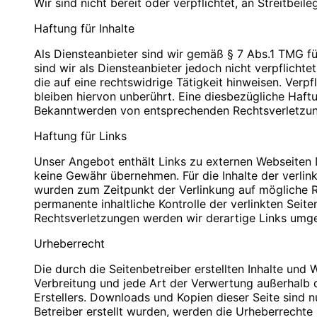
Wir sind nicht bereit oder verpflichtet, an Streitbei
PLZ/Ort: 12529 Schönefeld
PLZ/Ort: 12529 Schönefeld
E-Mail: info@blauweb.de
E-Mail: info@blauweb.de
Haftung für Inhalte
Mobil: 0176 277 50500
Telefon: 03379 591001
Telefax: 03379 591 002
Als Diensteanbieter sind wir gemäß § 7 Abs.1 TMG fü
Mobil: 0176 277 50500
sind wir als Diensteanbieter jedoch nicht verpflich
Cookies
die auf eine rechtswidrige Tätigkeit hinweisen. Ver
Umsatzsteuer-Identifikationsnummer gemäß § 27 a 
bleiben hiervon unberührt. Eine diesbezügliche Haft
Zur besseren Benutzerführung setzen wir Cookies ei
DE 283623660
Bekanntwerden von entsprechenden Rechtsverletzun
Bestimmte Seiten sind ohne deren Einsatz nicht oder n
Datenverarbeitung nach Art. 6 Abs. 1 lit. f DSGVO 
Haftung für Links
Inhaber: Christian Hinzmann
bieten die Einstellungsmöglichkeit, Cookies nicht zu
und Cookies nur im Einzelfall erlauben, die Annah
Unser Angebot enthält Links zu externen Webseiten Dr
Verantwortlich für den Inhalt nach § 55 Abs. 2 RStV
aktivieren. Es ist nicht gewährleistet, dass Sie auf
keine Gewähr übernehmen. Für die Inhalte der verlinkt
Einstellungen vornehmen.
wurden zum Zeitpunkt der Verlinkung auf mögliche Re
Name: Christian Hinzmann
permanente inhaltliche Kontrolle der verlinkten Sei
Strasse: Friedhofsweg 5
Rechtsverletzungen werden wir derartige Links umg
PLZ/Ort: 12529 Schönefeld
Kontaktformular
E-Mail: info@blauweb.de
Urheberrecht
Mobil: 0176 277 50500
Sie können sich über ein Kontaktformular jederzei
Die durch die Seitenbetreiber erstellten Inhalte und
zukommen lassen zu können, benötigen wir folgende
Verbreitung und jede Art der Verwertung außerhalb 
Zwecke. Rechtsgrundlage für die Verarbeitung der D
Quellenangaben für die verwendeten Bilder und Gr
Erstellers. Downloads und Kopien dieser Seite sind n
werden, ist Art. 6 Abs. 1 lit. f DSGVO.
Betreiber erstellt wurden, werden die Urheberrechte 
Auto-Ankauf Hannover