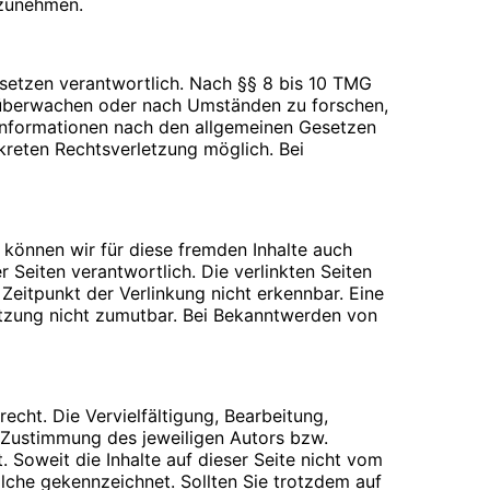
ilzunehmen.
esetzen verantwortlich. Nach §§ 8 bis 10 TMG
zu überwachen oder nach Umständen zu forschen,
 Informationen nach den allgemeinen Gesetzen
nkreten Rechtsverletzung möglich. Bei
 Webseiten für den Nutzer vereinfacht.
rechtigte Interesse für diese
inem anderen Punkt behandelt). Gängige Browser
 über das Setzen von Cookies informiert werden
n der Cookies beim Schließen des Browser
b können wir für diese fremden Inhalte auch
ifen können, wenn Sie entsprechende
r Seiten verantwortlich. Die verlinkten Seiten
eitpunkt der Verlinkung nicht erkennbar. Eine
letzung nicht zumutbar. Bei Bekanntwerden von
en beantworten oder Ihnen eine Rückmeldung
echt. Die Vervielfältigung, Bearbeitung,
verwenden wir ausschließlich für die o.g.
 Zustimmung des jeweiligen Autors bzw.
er Übersendung einer E-Mail übermittelt
. Soweit die Inhalte auf dieser Seite nicht vom
olche gekennzeichnet. Sollten Sie trotzdem auf