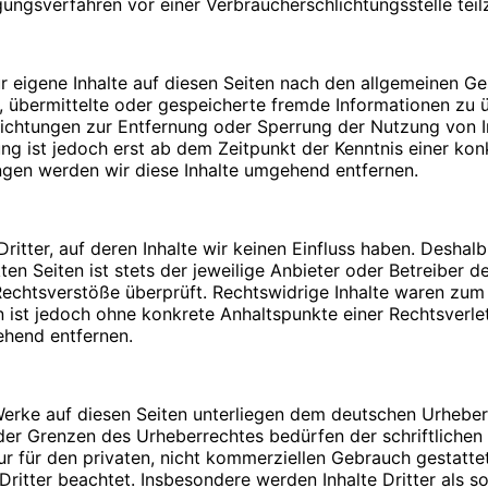
legungsverfahren vor einer Verbraucherschlichtungsstelle te
Bitte
PIN
eingeben
r eigene Inhalte auf diesen Seiten nach den allgemeinen G
tet, übermittelte oder gespeicherte fremde Informationen 
pflichtungen zur Entfernung oder Sperrung der Nutzung von
Umsatzsteuergesetz:
ung ist jedoch erst ab dem Zeitpunkt der Kenntnis einer ko
n. Durch die Verwendung von Cookies wird die Nutzung von
gen werden wir diese Inhalte umgehend entfernen.
icht fehlerfrei aufrufbar. Diese Gründe stellen auch das be
dar (die Nutzung von Cookies zu Analysezwecken wird in e
zulassen. Sie können Ihren Browser so einstellen, dass Sie
me von Cookies ausschließen oder das automatische Lösche
itter, auf deren Inhalte wir keinen Einfluss haben. Deshal
:
 alle Funktionen dieser Website ohne Einschränkungen zugre
en Seiten ist stets der jeweilige Anbieter oder Betreiber de
chtsverstöße überprüft. Rechtswidrige Inhalte waren zum Z
ten ist jedoch ohne konkrete Anhaltspunkte einer Rechtsver
ehend entfernen.
t mit Fragen oder Anregungen an uns wenden. Um Ihre Frag
 Werke auf diesen Seiten unterliegen dem deutschen Urheberr
 Angaben: Name, Vorname und E-Mail Adresse. Diese Daten 
der Grenzen des Urheberrechtes bedürfen der schriftlichen
aten, die im Zuge der Nutzung des Kontaktformulars oder d
afiken:
ur für den privaten, nicht kommerziellen Gebrauch gestattet
Dritter beachtet. Insbesondere werden Inhalte Dritter als s