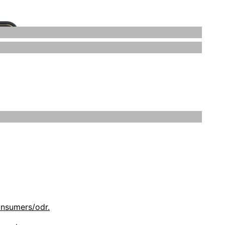
 rechtlichen Eigentümer sein. Die Rechte aller
 dass Sie sich hierbei sicher und wohl fühlen.
ind dafür gedacht, Sie über unsere Handhabung
onsumers/odr.