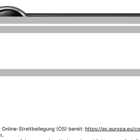
Grafiken können Marken- oder Warenzeichen im Besitze ihrer
iegen ausschließlich bei deren Besitzern.
de
 uns über Ihren Besuch auf unseren Webseiten. Wir möchten,
hen Stellenwert. Die folgenden Datenschutzbestimmungen s
r kauft selbst keine Fahrzeuge an.
nlichen Daten zu informieren.
nzmann
 Online-Streitbeilegung (OS) bereit:
https://ec.europa.eu/c
m.